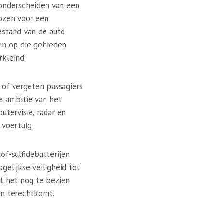
onderscheiden van een
kozen voor een
estand van de auto
en op die gebieden
kleind.
 of vergeten passagiers
e ambitie van het
tervisie, radar en
 voertuig.
of-sulfidebatterijen
gelijkse veiligheid tot
lt het nog te bezien
en terechtkomt.