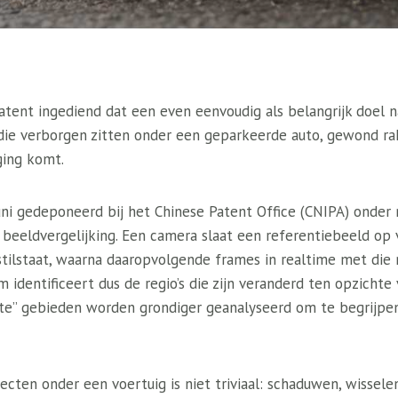
tent ingediend dat een even eenvoudig als belangrijk doel 
 die verborgen zitten onder een geparkeerde auto, gewond r
ging komt.
uni gedeponeerd bij het Chinese Patent Office (CNIPA) on
 beeldvergelijking. Een camera slaat een referentiebeeld op
tilstaat, waarna daaropvolgende frames in realtime met die
 identificeert dus de regio’s die zijn veranderd ten opzichte
hte” gebieden worden grondiger geanalyseerd om te begrijpe
cten onder een voertuig is niet triviaal: schaduwen, wisselen