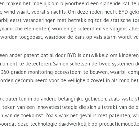
n maken het moeilijk om bijvoorbeeld een slapende kat te 
de wind waait, vooral ’s nachts. Om deze reden heeft BYD ge
rbij eerst veranderingen met betrekking tot de statische to
dynamische elementen) worden geïsoleerd en vervolgens alle
worden toegepast, waardoor de kans op vals alarm wordt ver
j een ander patent dat al door BYD is ontwikkeld om kinderen
artiment te detecteren. Samen schetsen de twee systemen d
 ​​360-graden monitoring-ecosysteem te bouwen, waarbij compu
orden gecombineerd voor de veiligheid zowel in als rond het
 patenten in op andere belangrijke gebieden, zoals vaste-st
 teken van een innovatiestrategie die zich uitstrekt van de da
n van de toekomst. Zoals vaak het geval is met patenten, va
 voordat deze technologie daadwerkelijk op productiemodell