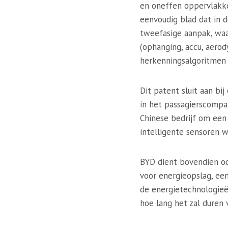
en oneffen oppervlakke
eenvoudig blad dat in 
tweefasige aanpak, waa
(ophanging, accu, aero
herkenningsalgoritmen 
Dit patent sluit aan bi
in het passagierscomp
Chinese bedrijf om een
intelligente sensoren w
BYD dient bovendien ook
voor energieopslag, een
de energietechnologieë
hoe lang het zal duren