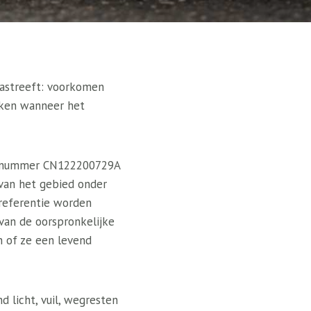
nastreeft: voorkomen
aken wanneer het
der nummer CN122200729A
 van het gebied onder
 referentie worden
 van de oorspronkelijke
n of ze een levend
d licht, vuil, wegresten