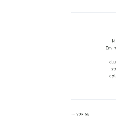
Mi
Envir
duu
st
opl
Bericht
VORIGE