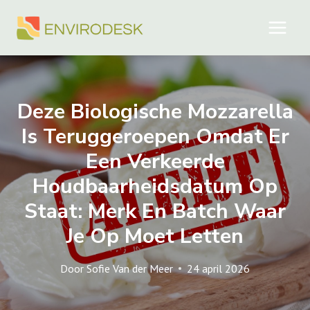
Doorgaan
naar
inhoud
Deze Biologische Mozzarella
Is Teruggeroepen Omdat Er
Een Verkeerde
Houdbaarheidsdatum Op
Staat: Merk En Batch Waar
Je Op Moet Letten
Door
Sofie Van der Meer
24 april 2026