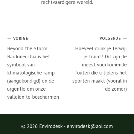
rechtvaardigere wereld.
Bericht
VORIGE
VOLGENDE
navigatie
Beyond the Storm:
Hoeveel drink je terwijl
Bardonecchia is het
je traint? Dit zijn de
symbool van
meest voorkomende
klimatologische ramp
fouten die u tijdens het
(aangekondigd) en de
sporten maakt (vooral in
urgentie om onze
de zomer)
valleien te beschermen
© 2026 Envirodesk - envirodesk@aol.com