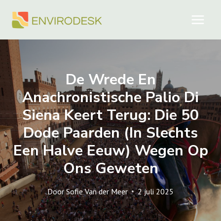
Doorgaan
naar
inhoud
De Wrede En
Anachronistische Palio Di
Siena Keert Terug: Die 50
Dode Paarden (in Slechts
Een Halve Eeuw) Wegen Op
Ons Geweten
Door
Sofie Van der Meer
2 juli 2025