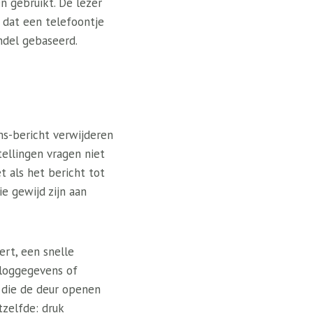
n gebruikt. De lezer
d dat een telefoontje
ndel gebaseerd.
ms-bericht verwijderen
tellingen vragen niet
 als het bericht tot
ie gewijd zijn aan
ert, een snelle
nloggegevens of
n die de deur openen
tzelfde: druk