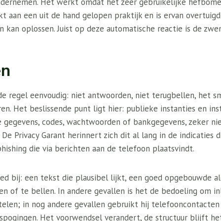
ondernemen. Het werkt omdat het zeer gebruikelijke hefbome
kt aan een uit de hand gelopen praktijk en is ervan overtuig
n kan oplossen. Juist op deze automatische reactie is de zwe
en
 de regel eenvoudig: niet antwoorden, niet terugbellen, het s
. Het beslissende punt ligt hier: publieke instanties en ins
e gegevens, codes, wachtwoorden of bankgegevens, zeker niet
 De Privacy Garant herinnert zich dit al lang in de indicaties d
hishing die via berichten aan de telefoon plaatsvindt.
ed bij: een tekst die plausibel lijkt, een goed opgebouwde al
en of te bellen. In andere gevallen is het de bedoeling om i
telen; in nog andere gevallen gebruikt hij telefooncontacte
spogingen. Het voorwendsel verandert, de structuur blijft he