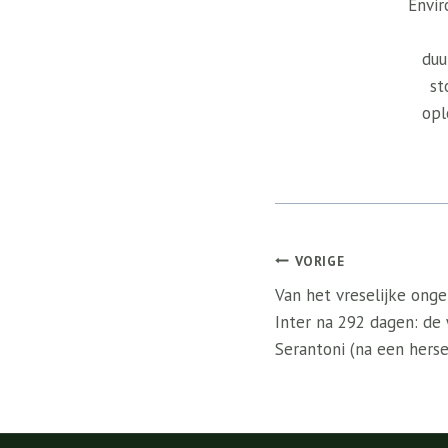
Envir
duu
st
opl
Bericht
VORIGE
navigatie
Van het vreselijke ong
Inter na 292 dagen: de
Serantoni (na een hers