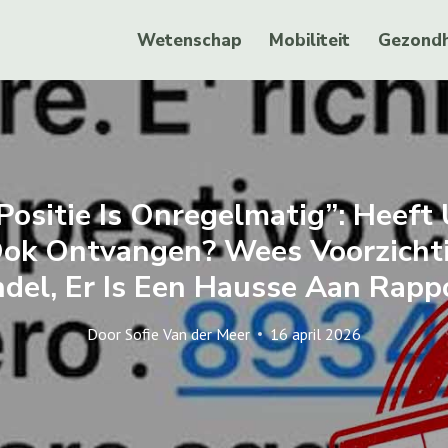
Wetenschap
Mobiliteit
Gezondh
ositie Is Onregelmatig”: Heeft
Ook Ontvangen? Wees Voorzicht
del, Er Is Een Hausse Aan Rapp
Door
Sofie Van der Meer
16 april 2026