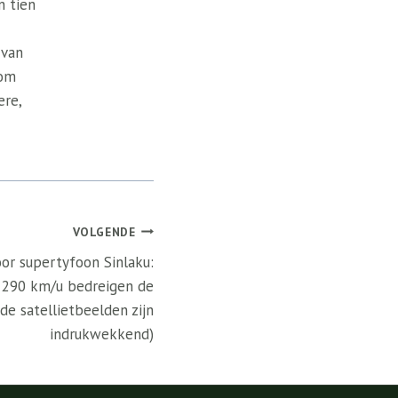
n tien
 van
 om
ere,
VOLGENDE
r supertyfoon Sinlaku:
 290 km/u bedreigen de
de satellietbeelden zijn
indrukwekkend)