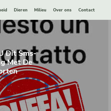
eid
Dieren
Milieu
Over ons
Contact
 U Dit Sms-
ig Met De
orten