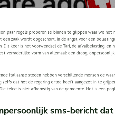
 een paar regels proberen ze binnen te glippen waar we het m
at een zaak wordt opgeschort, in de angst voor een belasting
 Dit keer is het voorwendsel de Tari, de afvalbelasting, en he
st verraderlijke vorm van allemaal: een droog, onpersoonlij
lende Italiaanse steden hebben verschillende mensen de waa
 zelfs dat het de regering ertoe heeft aangezet in te grijpe
Die tekst is niet afkomstig van de gemeente. Het is een pogi
npersoonlijk sms-bericht dat 