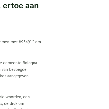
 ertoe aan
 nemen met 89349*** om
 De gemeente Bologna
ch van bevoegde
t het aangegeven
nig woorden, een
s, de druk om