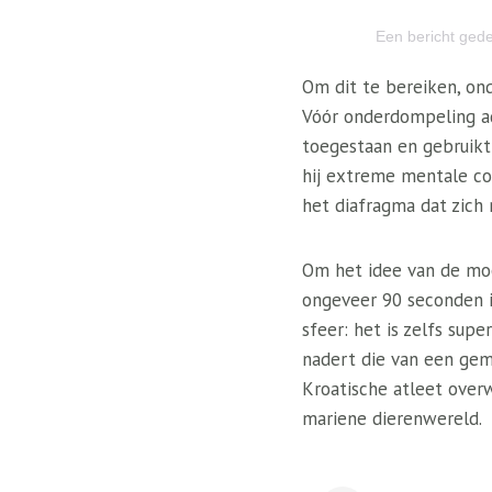
Een bericht ged
Om dit te bereiken, on
Vóór onderdompeling ade
toegestaan ​​en gebruik
hij extreme mentale co
het diafragma dat zich
Om het idee van de moe
ongeveer 90 seconden i
sfeer: het is zelfs sup
nadert die van een geme
Kroatische atleet over
mariene dierenwereld.