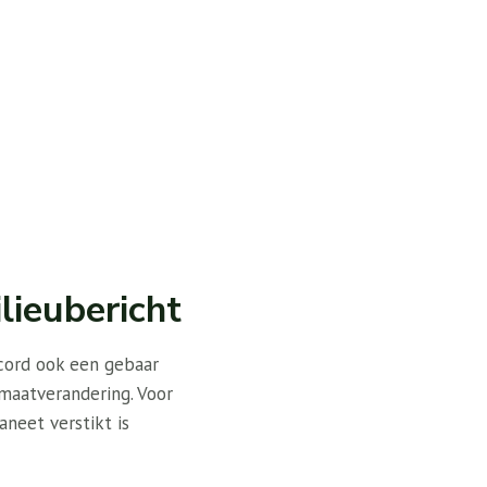
lieubericht
record ook een gebaar
imaatverandering. Voor
neet verstikt is