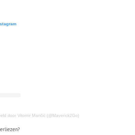
nstagram
eeld door Vitomir Maričić (@Maverick2Go)
verliezen?