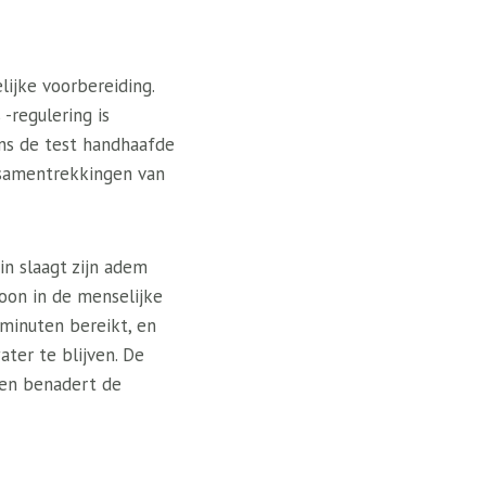
ijke voorbereiding.
-regulering is
ens de test handhaafde
e samentrekkingen van
n slaagt zijn adem
oon in de menselijke
 minuten bereikt, en
ater te blijven. De
 en benadert de