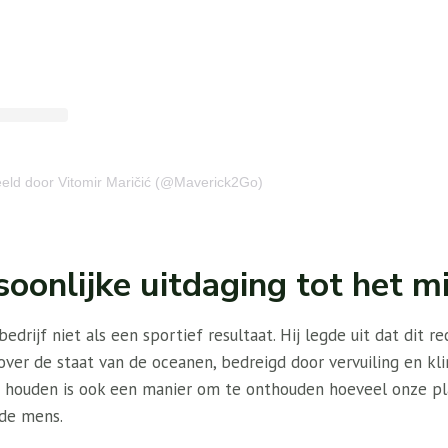
eeld door Vitomir Maričić (@Maverick2Go)
oonlijke uitdaging tot het mi
edrijf niet als een sportief resultaat. Hij legde uit dat dit 
 over de staat van de oceanen, bedreigd door vervuiling en kl
 houden is ook een manier om te onthouden hoeveel onze pla
 de mens.