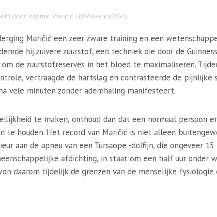
eeld door Vitomir Maričić (@Maverick2Go)
derging Maričić een zeer zware training en een wetenschappel
mde hij zuivere zuurstof, een techniek die door de Guinness 
t om de zuurstofreserves in het bloed te maximaliseren. Tijd
ntrole, vertraagde de hartslag en contrasteerde de pijnlijk
 na vele minuten zonder ademhaling manifesteert.
ilijkheid te maken, onthoud dan dat een normaal persoon eri
n te houden. Het record van Maričić is niet alleen buitengew
erieur aan de apneu van een Tursaope -dolfijn, die ongeveer 15
enschappelijke afdichting, in staat om een ​​half uur onder w
won daarom tijdelijk de grenzen van de menselijke fysiologie