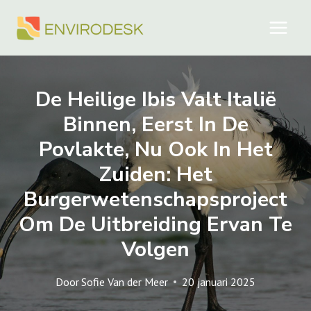
Doorgaan
naar
inhoud
De Heilige Ibis Valt Italië
Binnen, Eerst In De
Povlakte, Nu Ook In Het
Zuiden: Het
Burgerwetenschapsproject
Om De Uitbreiding Ervan Te
Volgen
Door
Sofie Van der Meer
20 januari 2025