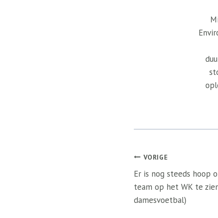
Mi
Envir
duu
st
opl
Bericht
VORIGE
navigatie
Er is nog steeds hoop o
team op het WK te zien
damesvoetbal)