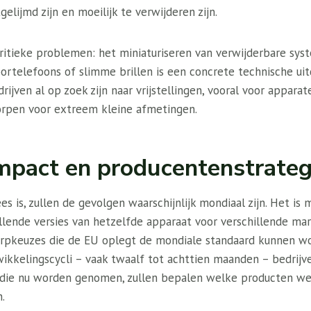
elijmd zijn en moeilijk te verwijderen zijn.
kritieke problemen: het miniaturiseren van verwijderbare sy
ortelefoons of slimme brillen is een concrete technische uit
ijven al op zoek zijn naar vrijstellingen, vooral voor apparat
orpen voor extreem kleine afmetingen.
mpact en producentenstrateg
s is, zullen de gevolgen waarschijnlijk mondiaal zijn. Het is m
llende versies van hetzelfde apparaat voor verschillende ma
rpkeuzes die de EU oplegt de mondiale standaard kunnen w
kkelingscycli – vaak twaalf tot achttien maanden – bedrijv
n die nu worden genomen, zullen bepalen welke producten we 
.