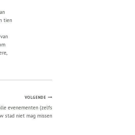
van
n tien
 van
 om
ere,
VOLGENDE
alle evenementen (zelfs
ouw stad niet mag missen