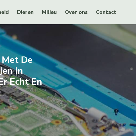
eid
Dieren
Milieu
Over ons
Contact
 Met De
jen In
Er Echt En