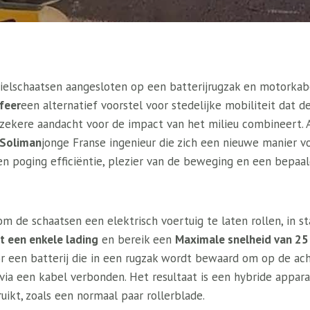
wielschaatsen aangesloten op een batterijrugzak en motorkabe
feer
een alternatief voorstel voor stedelijke mobiliteit dat d
 zekere aandacht voor de impact van het milieu combineert. 
Soliman
jonge Franse ingenieur die zich een nieuwe manier 
en poging efficiëntie, plezier van de beweging en een bepaald
om de schaatsen een elektrisch voertuig te laten rollen, in s
t een enkele lading
en bereik een
Maximale snelheid van 25
 een batterij die in een rugzak wordt bewaard om op de ach
via een kabel verbonden. Het resultaat is een hybride appara
ikt, zoals een normaal paar rollerblade.