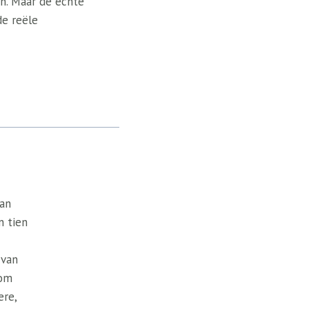
en. Maar de echte
de reële
van
n tien
 van
 om
ere,