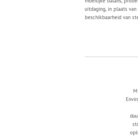
moeilijke balans, probe
uitdaging, in plaats van 
beschikbaarheid van st
Mi
Envir
duu
st
opl