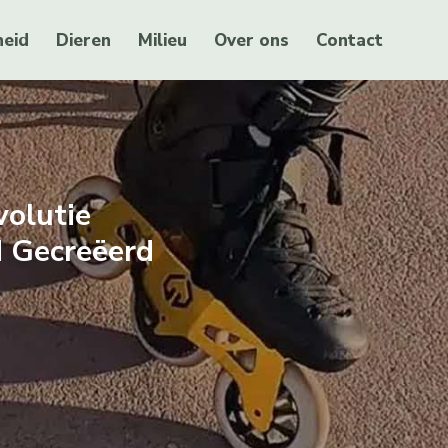
eid
Dieren
Milieu
Over ons
Contact
volutie
d Gecreëerd