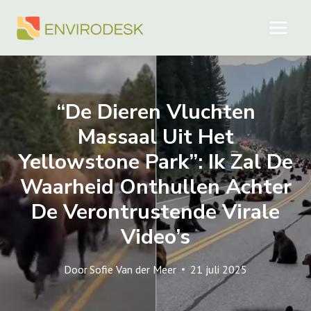
Doorgaan
naar
inhoud
“De Dieren Vluchten
Massaal Uit Het
Yellowstone Park”: Ik Zal De
Waarheid Onthullen Achter
De Verontrustende Virale
Video’s
Door
Sofie Van der Meer
21 juli 2025