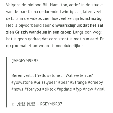
Volgens de bioloog Bill Hamilton, actief in de studie
van de parkfauna gedurende twintig jaar, laten veel
details in de video’s zien hoeveel ze zijn
kunstmatig
.
Het is bijvoorbeeld zeer
onwaarschijnlijk dat het zal
zien
Grizzly wandelen in een groep
Langs een weg:
het is geen gedrag dat consistent is met hun aard. En
op
poema
het antwoord is nog duidelijker :.
@RGEYM9R97
Beren verlaat Yellowstone … Wat weten ze?
#ylowstone #GrizzlyBear #bear #Strange #creepy
#news #fornyou #tiktok #update #fyp #new #viral
♬ 原聲 原聲 – RGEYM9R97