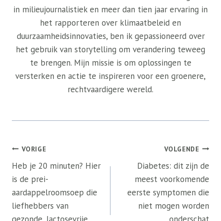
in milieujournalistiek en meer dan tien jaar ervaring in
het rapporteren over klimaatbeleid en
duurzaamheidsinnovaties, ben ik gepassioneerd over
het gebruik van storytelling om verandering teweeg
te brengen. Mijn missie is om oplossingen te
versterken en actie te inspireren voor een groenere,
rechtvaardigere wereld.
Bericht
VORIGE
VOLGENDE
navigatie
Heb je 20 minuten? Hier
Diabetes: dit zijn de
is de prei-
meest voorkomende
aardappelroomsoep die
eerste symptomen die
liefhebbers van
niet mogen worden
gezonde, lactosevrije
onderschat