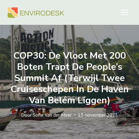
Doorgaan
naar
inhoud
COP30: De Vloot Met 200
Boten Trapt De People’s
Summit Af (terwijl Twee
Cruiseschepen In De Haven
Van Belém Liggen)
Door
Sofie Van der Meer
13 november 2025