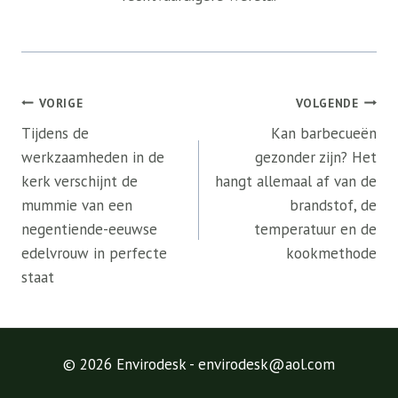
Bericht
VORIGE
VOLGENDE
navigatie
Tijdens de
Kan barbecueën
werkzaamheden in de
gezonder zijn? Het
kerk verschijnt de
hangt allemaal af van de
mummie van een
brandstof, de
negentiende-eeuwse
temperatuur en de
edelvrouw in perfecte
kookmethode
staat
© 2026 Envirodesk - envirodesk@aol.com