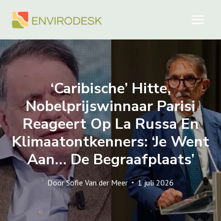
Doorgaan
naar
inhoud
‘Caribische’ Hitte,
Nobelprijswinnaar Parisi
Reageert Op La Russa En
Klimaatontkenners: ‘Je Went
Aan… De Begraafplaats’
Door
Sofie Van der Meer
1 juli 2026