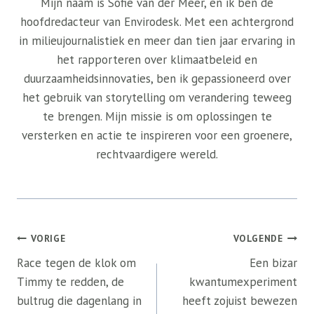
Mijn naam is Sofie van der Meer, en ik ben de
hoofdredacteur van Envirodesk. Met een achtergrond
in milieujournalistiek en meer dan tien jaar ervaring in
het rapporteren over klimaatbeleid en
duurzaamheidsinnovaties, ben ik gepassioneerd over
het gebruik van storytelling om verandering teweeg
te brengen. Mijn missie is om oplossingen te
versterken en actie te inspireren voor een groenere,
rechtvaardigere wereld.
Bericht
VORIGE
VOLGENDE
navigatie
Race tegen de klok om
Een bizar
Timmy te redden, de
kwantumexperiment
bultrug die dagenlang in
heeft zojuist bewezen