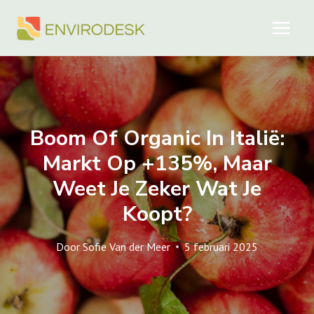
Doorgaan
naar
inhoud
Boom Of Organic In Italië:
Markt Op +135%, Maar
Weet Je Zeker Wat Je
Koopt?
Door
Sofie Van der Meer
5 februari 2025