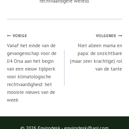
rechtvaardigere wereld.
Bericht
VORIGE
VOLGENDE
navigatie
Vanaf het einde van de
Niet alleen mama en
gevangenschap voor de
papa: de onzichtbare
JJ4 Orsa aan het begin
(maar zeer krachtige) rol
van een nieuw tijdperk
van de tante
voor klimatologische
rechtvaardigheid: het
mooiste nieuws van de
week
© 2026 Envirodesk - envirodesk@aol.com