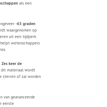
nschappen
als een
 ongeveer
-63 graden
 wordt waargenomen op
eren uit een tijdperk
r helpt wetenschappers
mos.
t
Zes keer de
l dit materiaal wordt
e sterren of zal worden
en van geavanceerde
De eerste