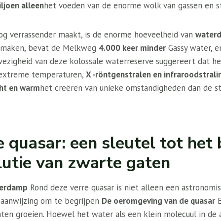
iljoen alleen
het voeden van de enorme wolk van gassen en s
og verrassender maakt, is de enorme hoeveelheid van
water
te maken, bevat de Melkweg
4.000 keer minder
Gassy water, e
ezigheid van deze kolossale waterreserve suggereert dat he
extreme temperaturen,
X -röntgenstralen en infraroodstrali
cht en warm
het creëren van unieke omstandigheden dan de st
 quasar: een sleutel tot het 
lutie van zwarte gaten
erdamp
Rond deze verre quasar is niet alleen een astronomis
 aanwijzing om te begrijpen
De oeromgeving van de quasar
E
ten groeien. Hoewel het water als een klein molecuul in de