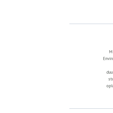
Mi
Envir
duu
st
opl