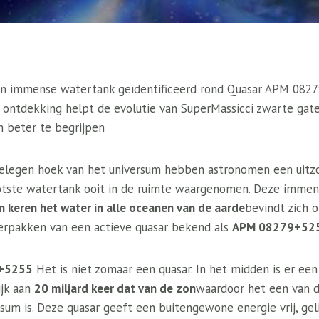
 immense watertank geïdentificeerd rond Quasar APM 08279
e ontdekking helpt de evolutie van SuperMassicci zwarte gate
m beter te begrijpen
gelegen hoek van het universum hebben astronomen een uitz
ootste watertank ooit in de ruimte waargenomen. Deze immen
n keren het water in alle oceanen van de aarde
bevindt zich 
verpakken van een actieve quasar bekend als
APM 08279+52
+5255
Het is niet zomaar een quasar. In het midden is er ee
jk aan
20 miljard keer dat van de zon
waardoor het een van d
um is. Deze quasar geeft een buitengewone energie vrij, geli