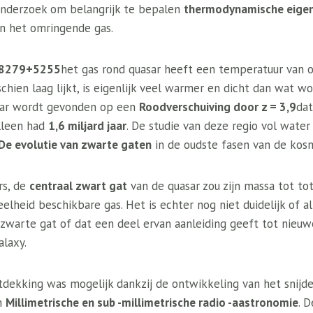
onderzoek om belangrijk te bepalen
thermodynamische eige
n het omringende gas.
8279+5255
het gas rond quasar heeft een temperatuur van
chien laag lijkt, is eigenlijk veel warmer en dicht dan wat
sar wordt gevonden op een
Roodverschuiving door z = 3,9
dat
lleen had
1,6 miljard jaar
. De studie van deze regio vol wate
De evolutie van zwarte gaten
in de oudste fasen van de kos
rs, de
centraal zwart gat
van de quasar zou zijn massa tot to
elheid beschikbare gas. Het is echter nog niet duidelijk of a
zwarte gat of dat een deel ervan aanleiding geeft tot nieuw
alaxy.
ekking was mogelijk dankzij de ontwikkeling van het snijd
an
Millimetrische en sub -millimetrische radio -aastronomie
. 