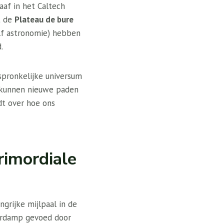
af in het Caltech
t de
Plateau de bure
lf astronomie) hebben
.
pronkelijke universum
kunnen nieuwe paden
dt over hoe ons
rimordiale
grijke mijlpaal in de
erdamp gevoed door