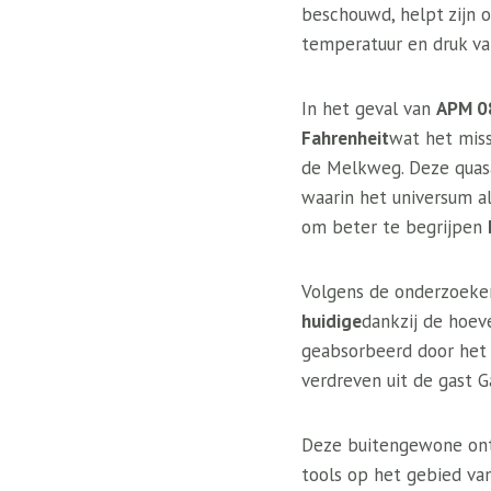
beschouwd, helpt zijn 
temperatuur en druk va
In het geval van
APM 0
Fahrenheit
wat het miss
de Melkweg. Deze qua
waarin het universum a
om beter te begrijpen
Volgens de onderzoeke
huidige
dankzij de hoeve
geabsorbeerd door het 
verdreven uit de gast G
Deze buitengewone ontd
tools op het gebied v