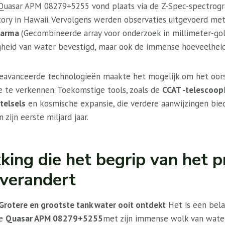
uasar APM 08279+5255 vond plaats via de Z-Spec-spectrogra
ory in Hawaii. Vervolgens werden observaties uitgevoerd me
Carma
(Gecombineerde array voor onderzoek in millimeter-go
gheid van water bevestigd, maar ook de immense hoeveelheid
eavanceerde technologieën maakte het mogelijk om het oors
 te verkennen. Toekomstige tools, zoals de
CCAT -telescoop
telsels
en kosmische expansie, die verdere aanwijzingen bie
zijn eerste miljard jaar.
king die het begrip van het p
verandert
Grotere en grootste tank water ooit ontdekt
Het is een belan
De
Quasar APM 08279+5255
met zijn immense wolk van wat