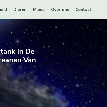
eid
Dieren
Milieu
Over ons
Contact
ank In De
Oceanen Van