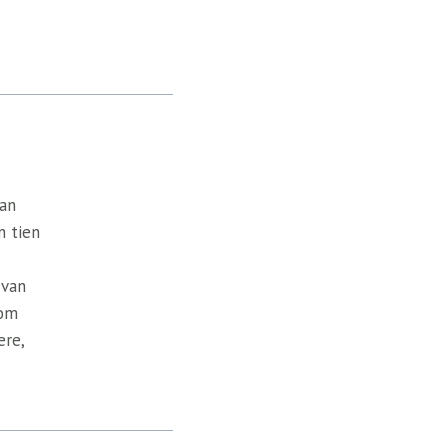
van
n tien
 van
 om
ere,