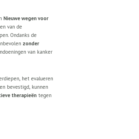
en
Nieuwe wegen voor
ren van de
open. Ondanks de
aanbevolen
zonder
aandoeningen van kanker
erdiepen, het evalueren
ien bevestigd, kunnen
tieve therapieën
tegen