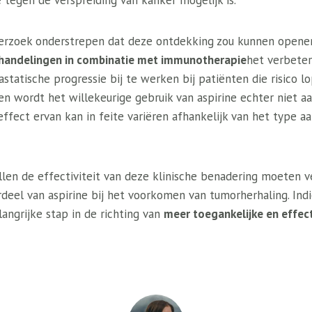
e tegen de verspreiding van kanker mogelijk is.
derzoek onderstrepen dat deze ontdekking zou kunnen open
ehandelingen in combinatie met immunotherapie
het verbete
tatische progressie bij te werken bij patiënten die risico l
en wordt het willekeurige gebruik van aspirine echter niet 
 effect ervan kan in feite variëren afhankelijk van het type 
llen de effectiviteit van deze klinische benadering moeten v
rdeel van aspirine bij het voorkomen van tumorherhaling. Ind
angrijke stap in de richting van
meer toegankelijke en effec