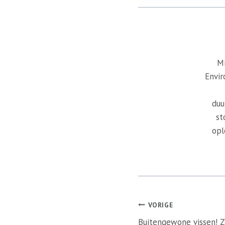
Mi
Envir
duu
st
opl
Bericht
VORIGE
Buitengewone vissen! 