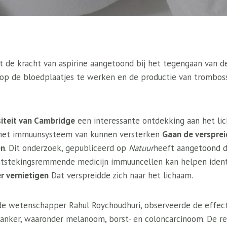
t de kracht van aspirine aangetoond bij het tegengaan van d
op de bloedplaatjes te werken en de productie van trombos
siteit van Cambridge
een interessante ontdekking aan het li
het immuunsysteem van kunnen versterken
Gaan de versprei
en
. Dit onderzoek, gepubliceerd op
Natuur
heeft aangetoond d
tstekingsremmende medicijn immuuncellen kan helpen ident
r vernietigen
Dat verspreidde zich naar het lichaam.
de wetenschapper Rahul Roychoudhuri, observeerde de effect
kanker, waaronder melanoom, borst- en coloncarcinoom. De re