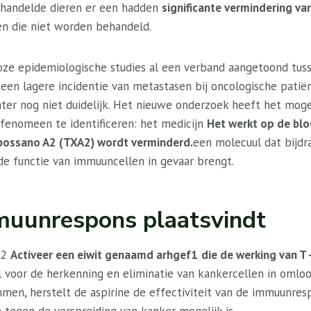
ehandelde dieren er een hadden
significante vermindering v
n die niet worden behandeld.
oze epidemiologische studies al een verband aangetoond tus
 een lagere incidentie van metastasen bij oncologische patië
hter nog niet duidelijk. Het nieuwe onderzoek heeft het mog
fenomeen te identificeren: het medicijn
Het werkt op de blo
bossano A2 (TXA2) wordt verminderd.
een molecuul dat bijdra
 de functie van immuuncellen in gevaar brengt.
muunrespons plaatsvindt
A2
Activeer een eiwit genaamd arhgef1
die de werking van T 
voor de herkenning en eliminatie van kankercellen in omloo
mmen, herstelt de aspirine de effectiviteit van de immuunre