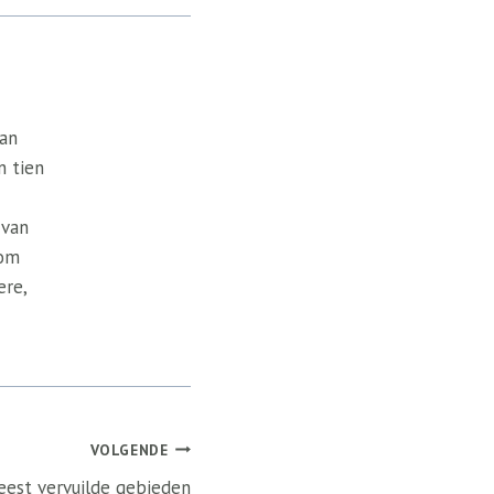
van
n tien
 van
 om
ere,
VOLGENDE
eest vervuilde gebieden