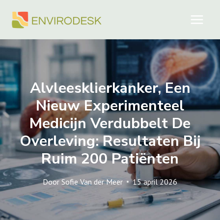
Doorgaan
naar
inhoud
Alvleesklierkanker, Een
Nieuw Experimenteel
Medicijn Verdubbelt De
Overleving: Resultaten Bij
Ruim 200 Patiënten
Door
Sofie Van der Meer
15 april 2026