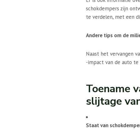
Er is ook informatie o
schokdempers zijn ont
te verdelen, met een di
Andere tips om de mili
Naast het vervangen v
-impact van de auto te
Toename va
slijtage v
Staat van schokdempers