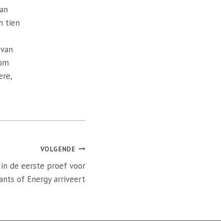
van
n tien
 van
 om
ere,
VOLGENDE
 in de eerste proef voor
nts of Energy arriveert