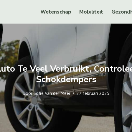
Wetenschap
Mobiliteit
Gezondh
uto Te Veel Verbruikt, Controle
Schokdempers
Door
Sofie Van der Meer
27 februari 2025