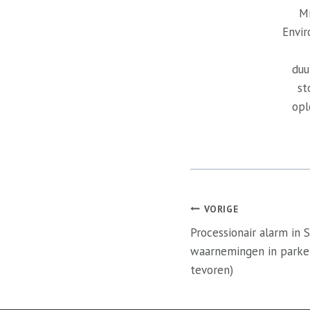
Mi
Envir
duu
st
opl
Bericht
VORIGE
navigatie
Processionair alarm in 
waarnemingen in parken
tevoren)