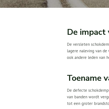
De impact 
De versleten schokdemp
lagere naleving van de 
ook andere leden van he
Toename va
De defecte schokdempe
van banden wordt vergr
tot een groter brandst