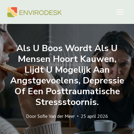
Doorgaan
naar
inhoud
Als U Boos Wordt Als U
Mensen Hoort Kauwen,
Lijdt U Mogelijk Aan
Angstgevoelens, Depressie
Of Een Posttraumatische
Stressstoornis.
Door
Sofie Van der Meer
25 april 2026