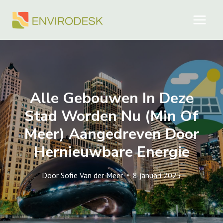
Doorgaan
naar
inhoud
Alle Gebouwen In Deze
Stad Worden Nu (min Of
Meer) Aangedreven Door
Hernieuwbare Energie
Door
Sofie Van der Meer
8 januari 2025