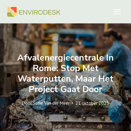
Doorgaan
naar
inhoud
Afvalenergiecentrale In
Rome: Stop Met
Waterputten, Maar Het
Project Gaat Door
Door
Sofie Van der Meer
21 oktober 2025