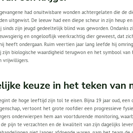
s gevangene had onuitwisbare wonden achtergelaten die de d
den uitgewist. De leeuw had een diepe scheur in zijn heup en
ij sinds zijn jeugd gedeeltelijk blind was geworden. Ondanks 
 nieuwsgierig en ongelooflijk veerkrachtig dier geweest, dat zic
ij heeft ondergaan. Ruim veertien jaar lang leefde hij omrin
ij zijn biologische waardigheid terugwon en het symbool van
vrijwilligers.
elijke keuze in het teken va
nt de hoge leeftijd zijn tol te eisen. Bijna 19 jaar oud, een
ngenschap, vertoont het grote roofdier een progressieve fysi
rgers onderwierpen hem aan voortdurende monitoring, waarbi
e pijn te verzachten en de kwaliteit van zijn dagelijks leve
behandelingen niet langer afdoende waren, nam het team de m