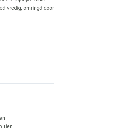
ed vredig, omringd door
van
n tien