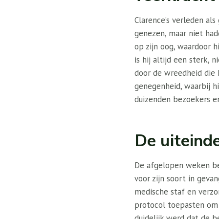
Clarence’s verleden al
genezen, maar niet had
op zijn oog, waardoor h
is hij altijd een sterk,
door de wreedheid die h
genegenheid, waarbij h
duizenden bezoekers en 
De uiteind
De afgelopen weken begi
voor zijn soort in geva
medische staf en verzo
protocol toepasten om d
duidelijk werd dat de 