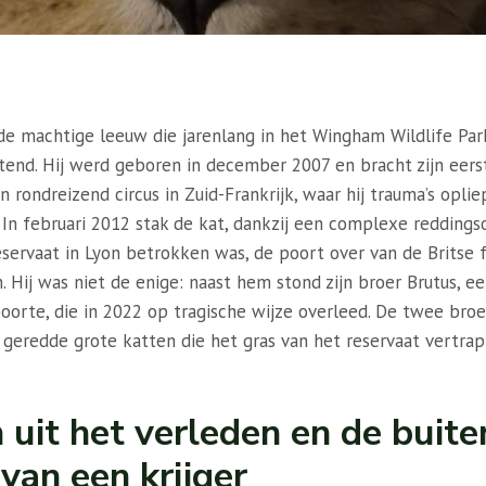
 de machtige leeuw die jarenlang in het Wingham Wildlife Par
nd. Hij werd geboren in december 2007 en bracht zijn eerst
 rondreizend circus in Zuid-Frankrijk, waar hij trauma’s oplie
 In februari 2012 stak de kat, dankzij een complexe reddings
eservaat in Lyon betrokken was, de poort over van de Britse fa
 Hij was niet de enige: naast hem stond zijn broer Brutus, e
orte, die in 2022 op tragische wijze overleed. De twee broe
 geredde grote katten die het gras van het reservaat vertra
 uit het verleden en de bui
van een krijger