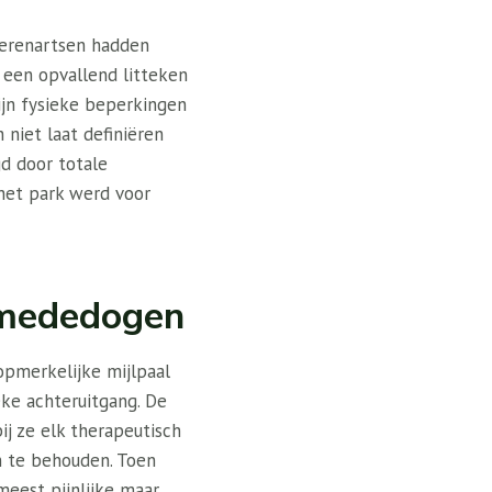
ierenartsen hadden
 een opvallend litteken
zijn fysieke beperkingen
h niet laat definiëren
gd door totale
 het park werd voor
n mededogen
 opmerkelijke mijlpaal
eke achteruitgang. De
j ze elk therapeutisch
n te behouden. Toen
eest pijnlijke maar