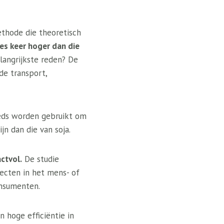
ethode die theoretisch
es keer hoger dan die
angrijkste reden? De
de transport,
feeds worden gebruikt om
jn dan die van soja.
ctvol.
De studie
secten in het mens- of
onsumenten.
 hoge efficiëntie in