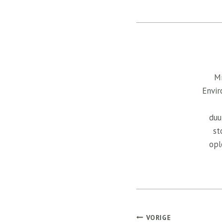
Mi
Envir
duu
st
opl
Bericht
VORIGE