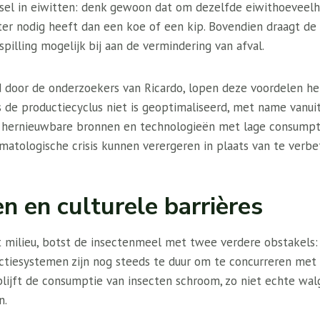
el in eiwitten: denk gewoon dat om dezelfde eiwithoeveelhe
er nodig heeft dan een koe of een kip. Bovendien draagt ​​de
illing mogelijk bij aan de vermindering van afval.
 door de onderzoekers van Ricardo, lopen deze voordelen het
 de productiecyclus niet is geoptimaliseerd, met name vanui
 hernieuwbare bronnen en technologieën met lage consumpti
imatologische crisis kunnen verergeren in plaats van te verbe
n en culturele barrières
t milieu, botst de insectenmeel met twee verdere obstakels:
ctiesystemen zijn nog steeds te duur om te concurreren met 
lijft de consumptie van insecten schroom, zo niet echte wal
n.