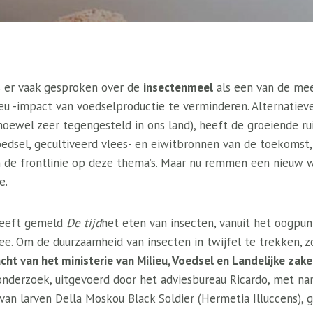
is er vaak gesproken over de
insectenmeel
als een van de me
u -impact van voedselproductie te verminderen. Alternatieve
(hoewel zeer tegengesteld in ons land), heeft de groeiende r
edsel, gecultiveerd vlees- en eiwitbronnen van de toekomst, 
an de frontlinie op deze thema’s. Maar nu remmen een nieuw 
e.
heeft gemeld
De tijd
het eten van insecten, vanuit het oogpunt
e. Om de duurzaamheid van insecten in twijfel te trekken, z
cht van het ministerie van Milieu, Voedsel en Landelijke zak
onderzoek, uitgevoerd door het adviesbureau Ricardo, met n
van larven Della Moskou Black Soldier (Hermetia Illuccens),