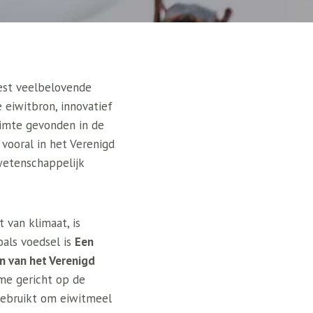
est veelbelovende
 eiwitbron, innovatief
uimte gevonden in de
vooral in het Verenigd
wetenschappelijk
 van klimaat, is
oals voedsel is
Een
en van het Verenigd
ame gericht op de
 gebruikt om eiwitmeel