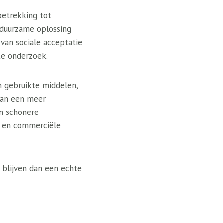
betrekking tot
t duurzame oplossing
van sociale acceptatie
ste onderzoek.
n gebruikte middelen,
van een meer
in schonere
le en commerciële
n blijven dan een echte