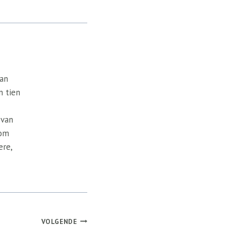
van
n tien
 van
 om
ere,
VOLGENDE