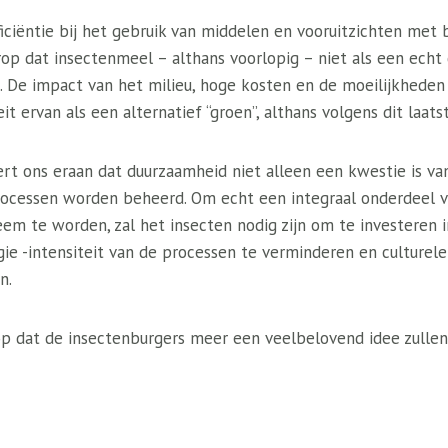
iciëntie bij het gebruik van middelen en vooruitzichten met 
erop dat insectenmeel – althans voorlopig – niet als een ech
De impact van het milieu, hoge kosten en de moeilijkheden 
it ervan als een alternatief “groen”, althans volgens dit laat
ert ons eraan dat duurzaamheid niet alleen een kwestie is va
rocessen worden beheerd. Om echt een integraal onderdeel 
em te worden, zal het insecten nodig zijn om te investeren 
gie -intensiteit van de processen te verminderen en culture
n.
erop dat de insectenburgers meer een veelbelovend idee zulle