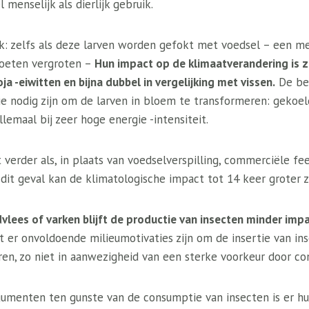
 menselijk als dierlijk gebruik.
ijk: zelfs als deze larven worden gefokt met voedsel – een m
oeten vergroten –
Hun impact op de klimaatverandering is z
ja -eiwitten en bijna dubbel in vergelijking met vissen.
De bel
ie nodig zijn om de larven in bloem te transformeren: gekoel
allemaal bij zeer hoge energie -intensiteit.
t verder als, in plaats van voedselverspilling, commerciële 
 dit geval kan de klimatologische impact tot 14 keer groter zi
dvlees of varken blijft de productie van insecten minder impa
 er onvoldoende milieumotivaties zijn om de insertie van in
ren, zo niet in aanwezigheid van een sterke voorkeur door c
gumenten ten gunste van de consumptie van insecten is er hun