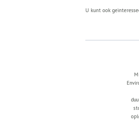
U kunt ook geïnteressee
Mi
Envir
duu
st
opl