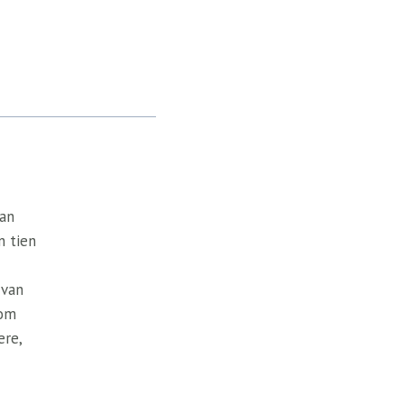
van
n tien
 van
 om
ere,