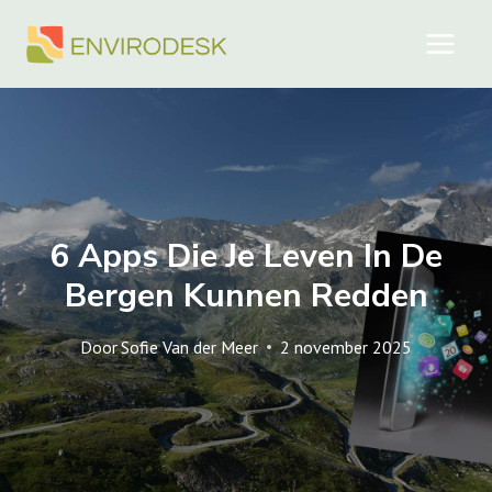
Doorgaan
naar
inhoud
6 Apps Die Je Leven In De
Bergen Kunnen Redden
Door
Sofie Van der Meer
2 november 2025